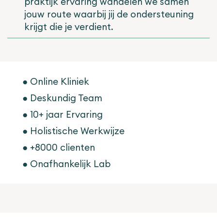
praktijk ervaring wandelen we samen
jouw route waarbij jij de ondersteuning
krijgt die je verdient.
●
Online Kliniek
●
Deskundig Team
●
10+ jaar Ervaring
●
Holistische Werkwijze
●
+8000 clienten
●
Onafhankelijk Lab